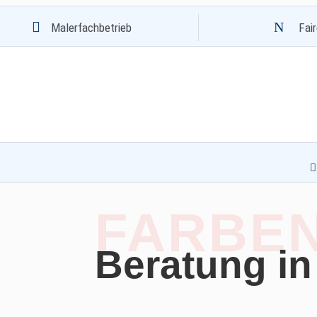

N
Malerfachbetrieb
Fai

FARBEN
Beratung
in