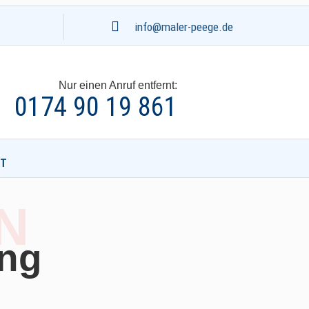

info@maler-peege.de
Nur einen Anruf entfernt:
0174 90 19 861
T
N
ung